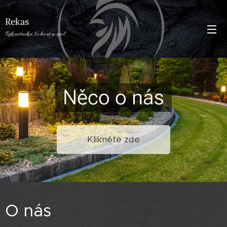
Rekas
Rekonstrukce Kohout a spol
Něco o nás
Klikněte zde
O nás